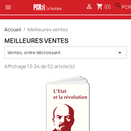
search

shopping_cart
(0)

PCR
Accueil
Meilleures ventes
MEILLEURES VENTES

Ventes, ordre décroissant
Affichage 13-24 de 52 article(s)