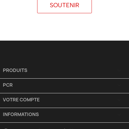
Soutenir
PRODUITS

PCR

VOTRE COMPTE

INFORMATIONS
keyboard_arrow_down