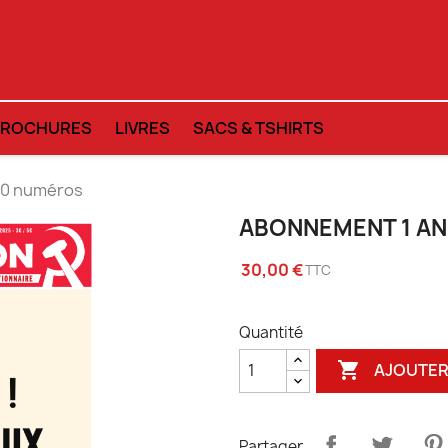
BROCHURES
LIVRES
SACS & TSHIRTS
10 numéros
ABONNEMENT 1 AN
30,00 €
TTC
Quantité

AJOUTER
Partager