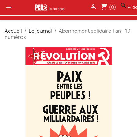
search

shopping_cart
(0)

PCR
Accueil
Le journal
Abonnement solidaire 1 an - 10
numéros