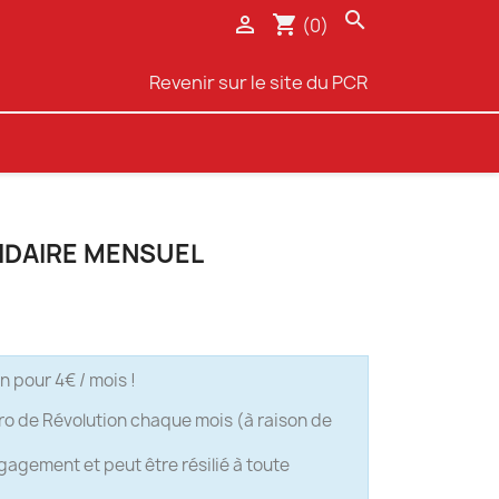
search

shopping_cart
(0)
Revenir sur le site du PCR
IDAIRE MENSUEL
 pour 4€ / mois !
o de Révolution chaque mois (à raison de
agement et peut être résilié à toute