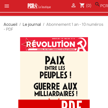
search

shopping_cart
(0)

PCR
Accueil
Le journal
Abonnement 1 an - 10 numéros
- PDF