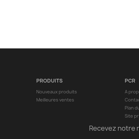
PRODUITS
PCR
Nouveaux produits
A pro
Meilleures ventes
Conta
Plan d
Site pr
Recevez notre 