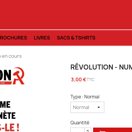
BROCHURES
LIVRES
SACS & TSHIRTS
o en cours
RÉVOLUTION - NU
3,00 €
TTC
Type : Normal
Quantité