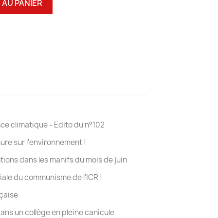
 AU PANIER
nce climatique - Edito du n°102
e sur l'environnement !
tions dans les manifs du mois de juin
diale du communisme de l'ICR !
nçaise
ans un collège en pleine canicule