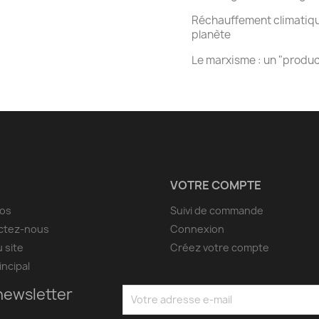
Réchauffement climatique
planète
Le marxisme : un "produc
VOTRE COMPTE
pos
Suivi de commande
ctez-nous
Connexion
u site
Créez votre compte
incipal
newsletter