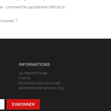
 : comment le capitalisme détruit la
tivisme" ?
INFORMATIONS
Le marché rouge
France
Envoyez-nous un e-mail :
webmestre@marxiste.org