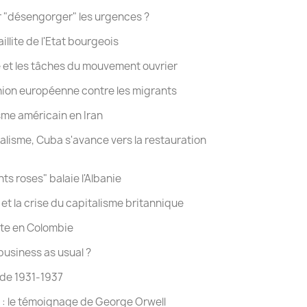
 "désengorger" les urgences ?
illite de l'Etat bourgeois
me et les tâches du mouvement ouvrier
Union européenne contre les migrants
sme américain en Iran
ialisme, Cuba s'avance vers la restauration
ts roses" balaie l'Albanie
et la crise du capitalisme britannique
ite en Colombie
usiness as usual ?
 de 1931-1937
: le témoignage de George Orwell